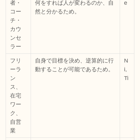
者・
何をすれば人が変わるのか、自
e
コー
然と分かるため。
チ・
カウ
ンセ
ラー
フリ
自身で目標を決め、逆算的に行
N
ーラ
動することが可能であるため。
i,
ン
Ti
ス、
在宅
ワー
ク、
自営
業