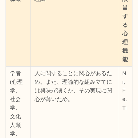
当
す
る
心
理
機
能
学者
人に関することに関心があるた
N
(心理
め。また、理論的な組み立てに
i,
学、
は興味が湧くが、その実現に関
F
社会
心が薄いため。
e,
学、
Ti
文化
人類
学、