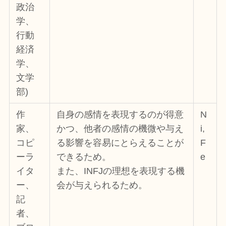
政治
学、
行動
経済
学、
文学
部)
作
自身の感情を表現するのが得意
N
家、
かつ、他者の感情の機微や与え
i,
コピ
る影響を容易にとらえることが
F
ーラ
できるため。
e
イタ
また、INFJの理想を表現する機
ー、
会が与えられるため。
記
者、