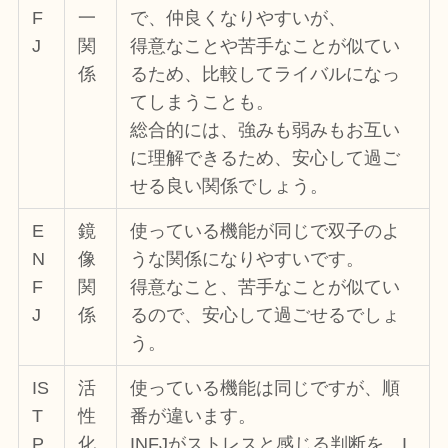
F
一
で、仲良くなりやすいが、
J
関
得意なことや苦手なことが似てい
係
るため、比較してライバルになっ
てしまうことも。
総合的には、強みも弱みもお互い
に理解できるため、安心して過ご
せる良い関係でしょう。
E
鏡
使っている機能が同じで双子のよ
N
像
うな関係になりやすいです。
F
関
得意なこと、苦手なことが似てい
J
係
るので、安心して過ごせるでしょ
う。
IS
活
使っている機能は同じですが、順
T
性
番が違います。
P
化
INFJがストレスと感じる判断を、I