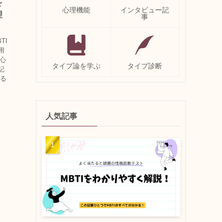
を
心理機能
インタビュー記
理
事
TI
用
。心
タイプ論を学ぶ
タイプ診断
記
する
人気記事