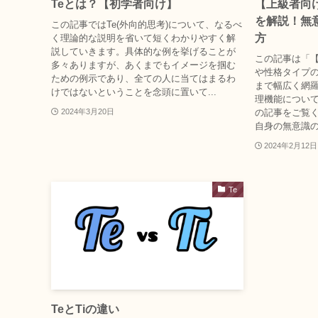
Teとは？【初学者向け】
【上級者向
を解説！無
この記事ではTe(外向的思考)について、なるべ
方
く理論的な説明を省いて短くわかりやすく解
説していきます。具体的な例を挙げることが
この記事は「【
多々ありますが、あくまでもイメージを掴む
や性格タイプ
ための例示であり、全ての人に当てはまるわ
まで幅広く網羅
けではないということを念頭に置いて...
理機能につい
の記事をご覧く
2024年3月20日
自身の無意識の
2024年2月12日
Te
TeとTiの違い