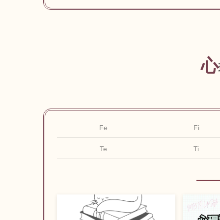
心
Fe
Fi
Te
Ti