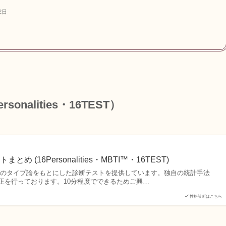
2日
sonalities・16TEST
）
 (16Personalities・MBTI™・16TEST)
グのタイプ論をもとにした診断テストを提供しています。独自の統計手法
正を行っております。10分程度でできるためご興…
性格診断はこちら