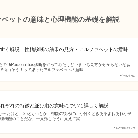
ァベットの意味と心理機能の基礎を解説
やすく解説！性格診断の結果の見方・アルファベットの意味
16Personalities診断をやってみたけどいまいち見方が分からないなぁ
動画で面白そう！って思ったアルファベットの意味…
初心者向け
それぞれの特徴と並び順の意味について詳しく解説！
ったけど、SeとかTiとか、機能の後ろにe,iが付くときあるよねあれが良
心理機能のことだな。一見難しそうに見えて実…
心理機能について