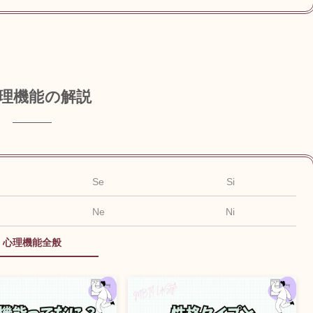
理機能の解説
Se
Si
Ne
Ni
心理機能全般