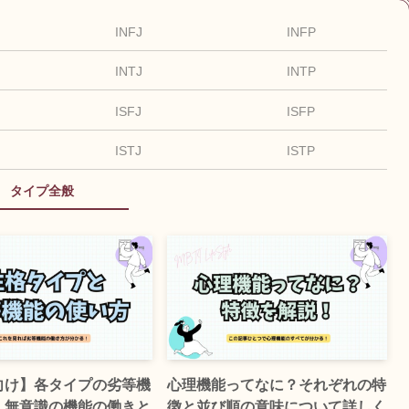
INFJ
INFP
INTJ
INTP
ISFJ
ISFP
ISTJ
ISTP
タイプ全般
向け】各タイプの劣等機
心理機能ってなに？それぞれの特
！無意識の機能の働きと
徴と並び順の意味について詳しく