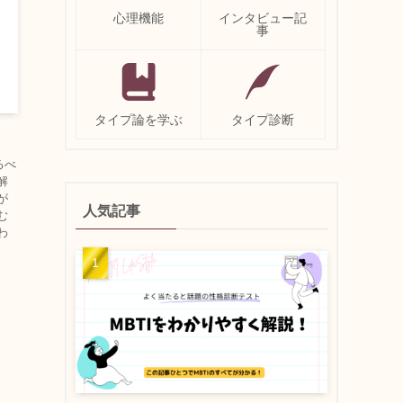
心理機能
インタビュー記
事
タイプ論を学ぶ
タイプ診断
るべ
解
が
人気記事
む
わ