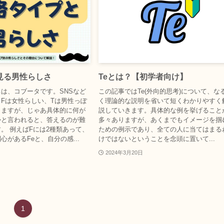
見る男性らしさ
Teとは？【初学者向け】
は、コブータです。SNSなど
この記事ではTe(外向的思考)について、な
Fは女性らしい、Tは男性っぽ
く理論的な説明を省いて短くわかりやすく
しますが、じゃあ具体的に何が
説していきます。具体的な例を挙げること
かと言われると、答えるのが難
多々ありますが、あくまでもイメージを掴
。 例えばFには2種類あって、
ための例示であり、全ての人に当てはまる
心があるFeと、自分の感...
けではないということを念頭に置いて...
2024年3月20日
1