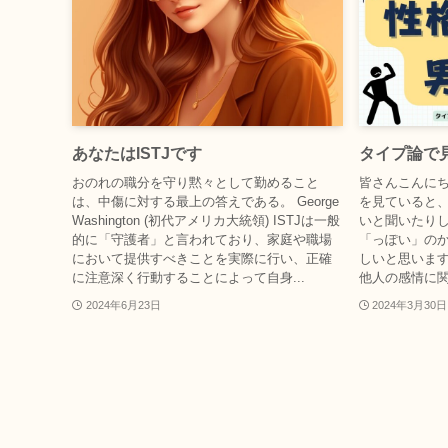
あなたはISTJです
タイプ論で
おのれの職分を守り黙々として勤めること
皆さんこんにち
は、中傷に対する最上の答えである。 George
を見ていると、
Washington (初代アメリカ大統領) ISTJは一般
いと聞いたり
的に「守護者」と言われており、家庭や職場
「っぽい」の
において提供すべきことを実際に行い、正確
しいと思います
に注意深く行動することによって自身...
他人の感情に関
2024年6月23日
2024年3月30日