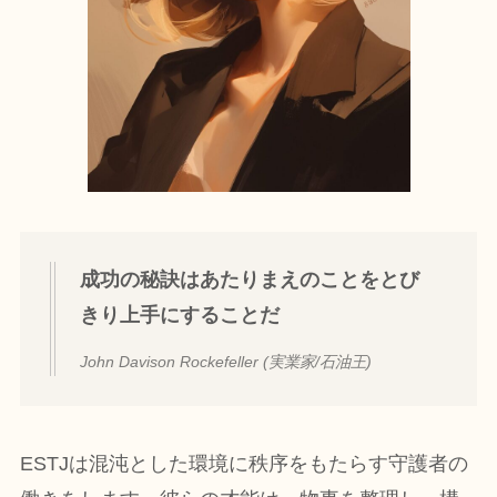
成功の秘訣はあたりまえのことをとび
きり上手にすることだ
John Davison Rockefeller (実業家/石油王)
ESTJは混沌とした環境に秩序をもたらす守護者の