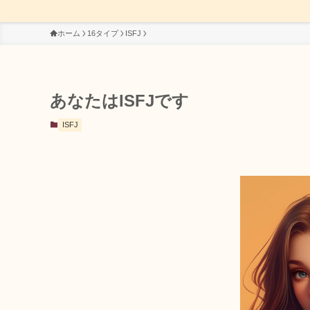
ホーム
16タイプ
ISFJ
あなたはISFJです
ISFJ